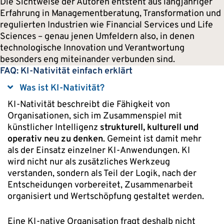
Die Sichtweise der Autoren entsteht aus langjähriger
Erfahrung in Managementberatung, Transformation und
regulierten Industrien wie Financial Services und Life
Sciences – genau jenen Umfeldern also, in denen
technologische Innovation und Verantwortung
besonders eng miteinander verbunden sind.
FAQ: KI-Nativität einfach erklärt
Kollabieren
Was ist KI-Nativität?
KI-Nativität beschreibt die Fähigkeit von
Organisationen, sich im Zusammenspiel mit
künstlicher Intelligenz
strukturell, kulturell und
operativ neu zu denken
. Gemeint ist damit mehr
als der Einsatz einzelner KI-Anwendungen. KI
wird nicht nur als zusätzliches Werkzeug
verstanden, sondern als Teil der Logik, nach der
Entscheidungen vorbereitet, Zusammenarbeit
organisiert und Wertschöpfung gestaltet werden.
Eine KI-native Organisation fragt deshalb nicht