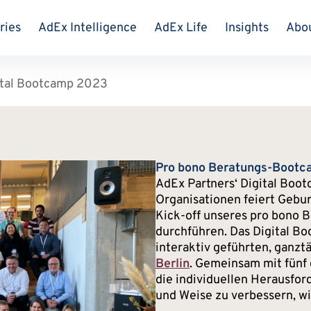
ries
AdEx Intelligence
AdEx Life
Insights
Abo
ital Bootcamp 2023
Pro bono Beratungs-Boot
AdEx Partners‘ Digital Boo
Organisationen feiert Gebur
Kick-off unseres pro bono 
durchführen. Das Digital B
interaktiv geführten, gan
Berlin
. Gemeinsam mit fünf
die individuellen Herausfo
und Weise zu verbessern, wi