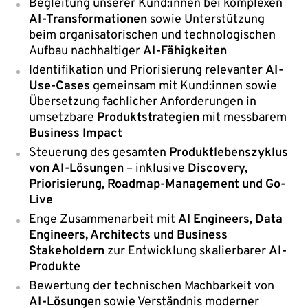
Begleitung unserer Kund:innen bei komplexen
AI-Transformationen
sowie Unterstützung
beim organisatorischen und technologischen
Aufbau nachhaltiger
AI-Fähigkeiten
Identifikation und Priorisierung relevanter
AI-
Use-Cases
gemeinsam mit Kund:innen sowie
Übersetzung fachlicher Anforderungen in
umsetzbare
Produktstrategien
mit messbarem
Business Impact
Steuerung des gesamten
Produktlebenszyklus
von AI-Lösungen
– inklusive
Discovery,
Priorisierung, Roadmap-Management und Go-
Live
Enge Zusammenarbeit mit
AI Engineers, Data
Engineers, Architects und Business
Stakeholdern
zur Entwicklung skalierbarer
AI-
Produkte
Bewertung der technischen Machbarkeit von
AI-Lösungen
sowie Verständnis moderner