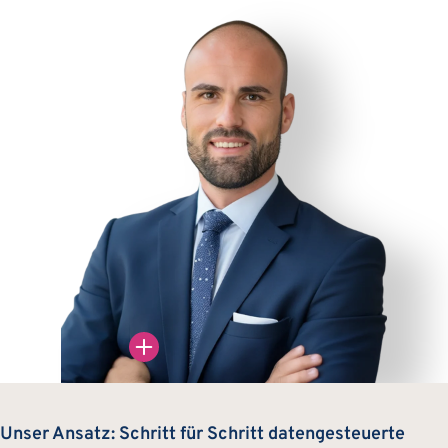
äling
e Partner
Unser Ansatz: Schritt für Schritt datengesteuerte