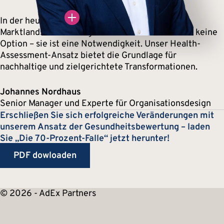
In der heutigen, sich schnell verändernden
s Nordhaus
Marktlandschaft ist organisatorische Gesundheit keine
anager
Option – sie ist eine Notwendigkeit. Unser Health-
Assessment-Ansatz bietet die Grundlage für
nachhaltige und zielgerichtete Transformationen.
Johannes Nordhaus
Senior Manager und Experte für Organisationsdesign
Erschließen Sie sich erfolgreiche Veränderungen mit
unserem Ansatz der Gesundheitsbewertung – laden
Sie „Die 70-Prozent-Falle“ jetzt herunter!
PDF dowloaden
© 2026 - AdEx Partners