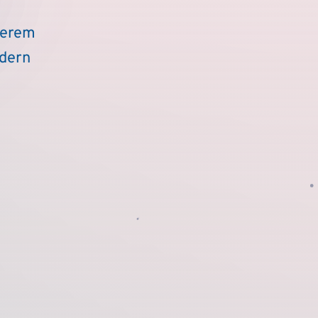
serem
ndern