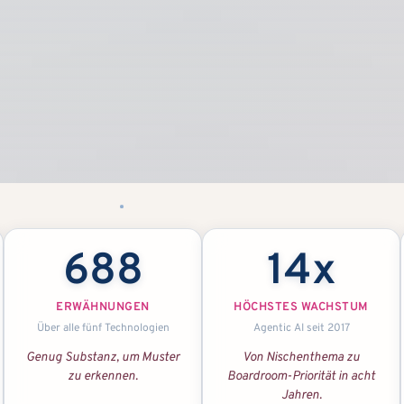
688
14x
ERWÄHNUNGEN
HÖCHSTES WACHSTUM
Über alle fünf Technologien
Agentic AI seit 2017
Genug Substanz, um Muster
Von Nischenthema zu
zu erkennen.
Boardroom-Priorität in acht
Jahren.