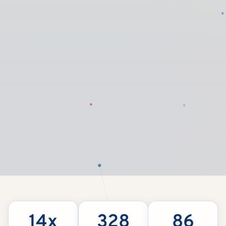
14x
328
86