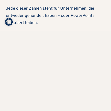
Jede dieser Zahlen steht für Unternehmen, die
entweder gehandelt haben – oder PowerPoints
diskutiert haben.
Der Sprung von 2023 auf 2024 – von 26 auf 64
Erwähnungen – ist kein graduelles Wachstum. Das
ist ein Regimewechsel. Und 2026 liegt bereits bei 59
Erwähnungen aus einem einzigen Bericht. Das
Signal ist eindeutig: KI ist nicht im Kommen. KI ist da.
WAS PASSIERT, WENN SIE NICHT HANDELN?
Ein Beratungshaus, das Anfang 2024 einen
KI-Copilot für Proposals eingeführt hat, hat
seine Bid-Prep-Zeit halbiert. Die Win Rate