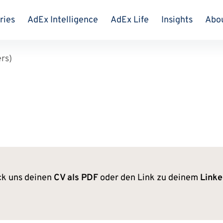
ries
AdEx Intelligence
AdEx Life
Insights
Abo
rs)
ck uns deinen
CV als PDF
oder den Link zu deinem
Linke