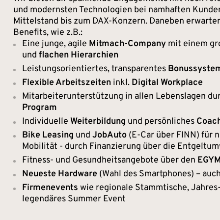
und modernsten Technologien bei namhaften Kunde
Mittelstand bis zum DAX-Konzern. Daneben erwarten 
Benefits, wie z.B.:
Eine junge, agile
Mitmach-Company
mit einem gr
und
flachen Hierarchien
Leistungsorientiertes, transparentes
Bonussyste
Flexible Arbeitszeiten
inkl.
Digital Workplace
Mitarbeiterunterstützung in allen Lebenslagen du
Program
Individuelle
Weiterbildung
und persönliches
Coac
Bike Leasing
und
JobAuto
(E-Car über FINN) für n
Mobilität - durch Finanzierung über die Entgeltu
Fitness- und Gesundheitsangebote über den
EGYM 
Neueste Hardware
(Wahl des Smartphones) – auch
Firmenevents
wie regionale Stammtische, Jahres-
legendäres Summer Event