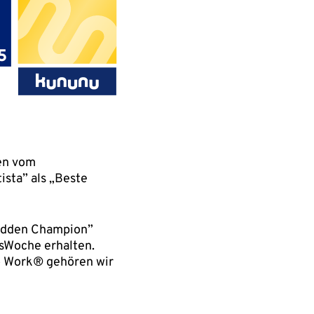
en vom
sta” als „Beste
Hidden Champion”
tsWoche erhalten.
o Work® gehören wir