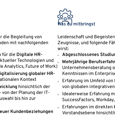
Was du mitbringst
r die Begleitung von
Leidenschaft und Begeisteru
unden mit nachfolgenden
Zeugnisse, und folgende Fäh
wirst:
n für die
Digitale HR-
Abgeschlossenes Studi
ktueller Technologien und
Mehrjährige Berufserfah
e Analytics, Future of Work)
Unternehmensberatung od
igitalisierung globaler HR-
Kenntnissen im Enterpris
ationalen Kontext
Erfahrung im Umfeld von
wicklung
hinsichtlich der
von globalen integrative
 von der Planung der IT-
Idealerweise Erfahrung m
uswahl bis hin zur
SuccessFactors, Workday,
Erfahrungen im direkten
neuer Kundenbeziehungen
Vorstandsebene hinsichtl