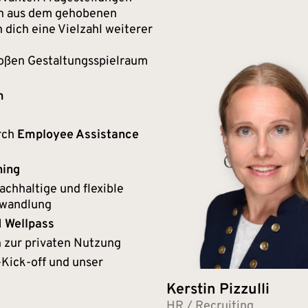
n aus dem gehobenen
dich eine Vielzahl weiterer
oßen Gestaltungsspielraum
m
rch
Employee Assistance
hing
achhaltige und flexible
mwandlung
Wellpass
 zur privaten Nutzung
Kick-off und unser
Kerstin Pizzulli
HR / Recruiting