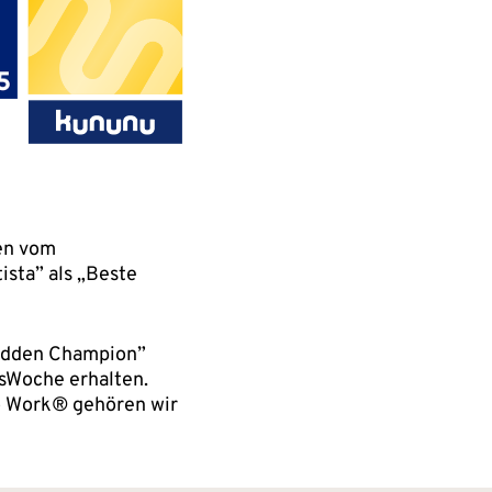
en vom
sta” als „Beste
Hidden Champion”
tsWoche erhalten.
o Work® gehören wir