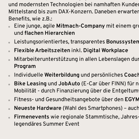
und modernsten Technologien bei namhaften Kunde
Mittelstand bis zum DAX-Konzern. Daneben erwarten 
Benefits, wie z.B.:
Eine junge, agile
Mitmach-Company
mit einem gr
und
flachen Hierarchien
Leistungsorientiertes, transparentes
Bonussyste
Flexible Arbeitszeiten
inkl.
Digital Workplace
Mitarbeiterunterstützung in allen Lebenslagen du
Program
Individuelle
Weiterbildung
und persönliches
Coac
Bike Leasing
und
JobAuto
(E-Car über FINN) für n
Mobilität - durch Finanzierung über die Entgeltu
Fitness- und Gesundheitsangebote über den
EGYM 
Neueste Hardware
(Wahl des Smartphones) – auch
Firmenevents
wie regionale Stammtische, Jahres-
legendäres Summer Event