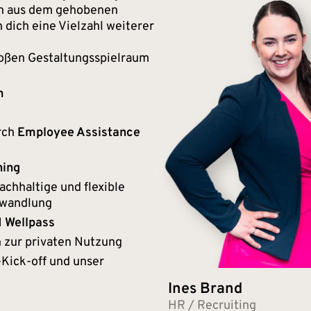
n aus dem gehobenen
dich eine Vielzahl weiterer
oßen Gestaltungsspielraum
m
rch
Employee Assistance
hing
achhaltige und flexible
mwandlung
Wellpass
 zur privaten Nutzung
Kick-off und unser
Ines Brand
HR / Recruiting