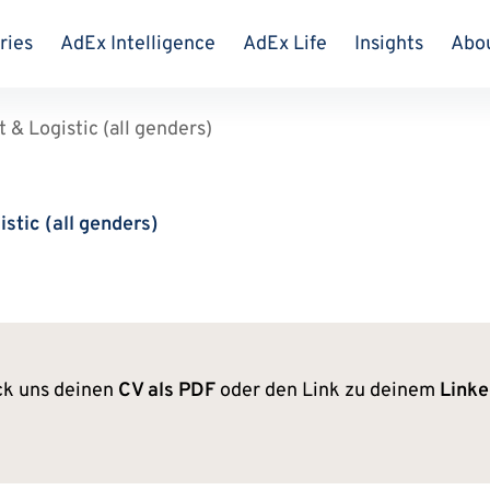
ries
AdEx Intelligence
AdEx Life
Insights
Abo
 & Logistic (all genders)
stic (all genders)
ck uns deinen
CV als PDF
oder den Link zu deinem
Linke