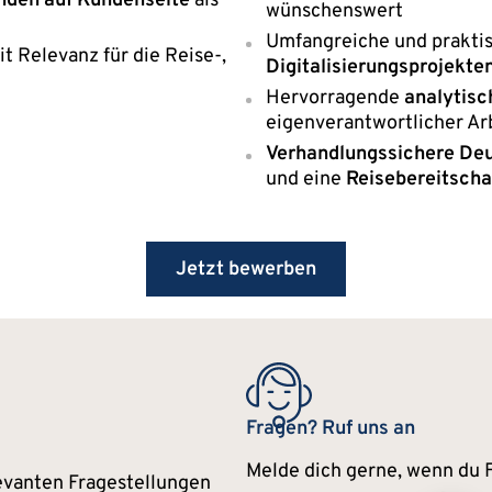
nden auf Kundenseite
als
wünschenswert
Umfangreiche und praktis
 Relevanz für die Reise-,
Digitalisierungsprojekte
Hervorragende
analytisc
eigenverantwortlicher Arb
Verhandlungssichere Deu
und eine
Reisebereitscha
Jetzt bewerben
Fragen? Ruf uns an
Melde dich gerne, wenn du
evanten Fragestellungen