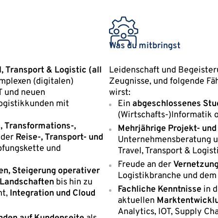
Was du mitbringst
 Transport & Logistic (all
Leidenschaft und Begeisteru
plexen (digitalen)
Zeugnisse, und folgende Fäh
IT und neuen
wirst:
Logistikkunden mit
Ein
abgeschlossenes St
(Wirtschafts-)Informatik 
-, Transformations-,
Mehrjährige Projekt- und
 der
Reise-, Transport- und
Unternehmensberatung un
pfungskette und
Travel, Transport & Logist
Freude an der
Vernetzun
en, Steigerung operativer
Logistikbranche und dem
-Landschaften
bis hin zu
Fachliche Kenntnisse
in d
t,
Integration und Cloud
aktuellen
Marktentwickl
Analytics, IOT, Supply C